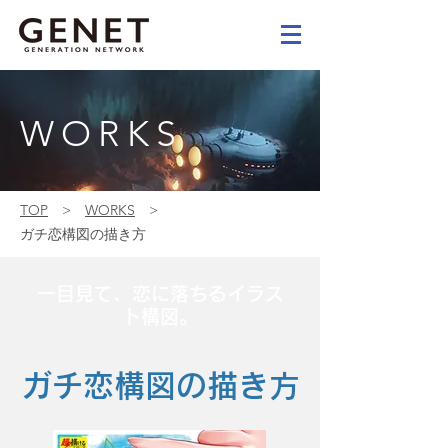
WORKS
TOP
>
WORKS
>
ガチ恋構図の描き方
一目見て、恋に落ちるイラス
ト構図。
ガチ恋構図の描き方