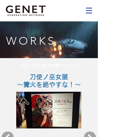
WORKS
『刀使ノ巫女』展示会開催プロジェクト
刀使ノ巫女展
～篝火を絶やすな！～