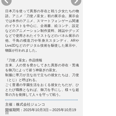
日本刀を使って異形の存在と戦う少女たちの物
語。アニメ「刀使ノ巫女」初の展示会。展示会
では本作のアニメ、スマートフォンゲーム関連
のイラストを中心に、企画書、絵コンテ、設定
などのアニメーション制作資料、雑誌やグッズ
などで使用されたイラストなどのパネル展示の
他、千鳥の模造刀や等身大スタンディ、ARや
Live2Dなどのデジタル技術を駆使した展示や、
物販が行われました。
『刀使ノ巫女』作品情報
古来、人の世を脅かしてきた異形の存在・荒魂
を御刀によって祓う神薙ぎの巫女。
制服に帯刀が主な出で立ちの彼女たちは、刀使
（とじ）と呼ばれる。
ごく普通の学園生活をおくる彼女たちだが、ひ
とたび職務となれば、御刀を手にし、様々な超
常の力を発揮して人々を守って戦う。
主催：株式会社ジェンコ
開催期間：2025年10月3日～2025年10月19
日