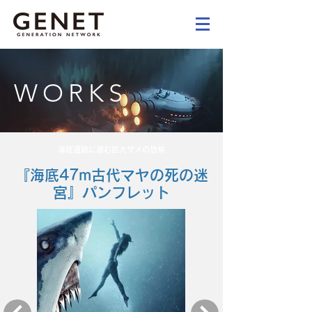
WORKS
海底遺跡に潜む巨大ザメの恐怖
『海底47m古代マヤの死の迷
宮』パンフレット