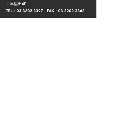
ロ早稲田4F​
TEL：03-3202-3397 FAX：03-3202-3368
CONTACT
PAGE TOP