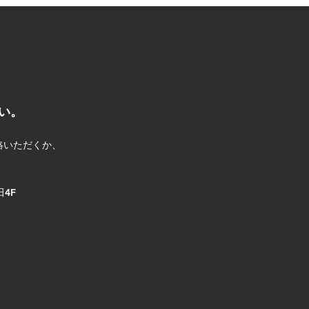
い。
絡いただくか、
F​