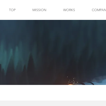
TOP
MISSION
WORKS
COMPANY
S