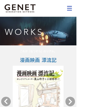
WORKS
これが『なつぞら』のリアル。
漫画映画 漂流記