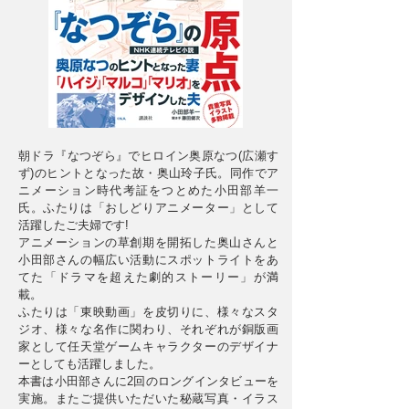
朝ドラ『なつぞら』でヒロイン奥原なつ(広瀬す
ず)のヒントとなった故・奥山玲子氏。同作でア
ニメーション時代考証をつとめた小田部羊一
氏。ふたりは「おしどりアニメーター」として
活躍したご夫婦です!
アニメーションの草創期を開拓した奥山さんと
小田部さんの幅広い活動にスポットライトをあ
てた「ドラマを超えた劇的ストーリー」が満
載。
ふたりは「東映動画」を皮切りに、様々なスタ
ジオ、様々な名作に関わり、それぞれが銅版画
家として任天堂ゲームキャラクターのデザイナ
ーとしても活躍しました。
本書は小田部さんに2回のロングインタビューを
実施。またご提供いただいた秘蔵写真・イラス