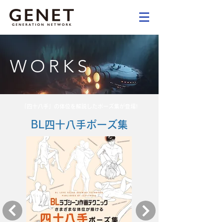
WORKS
「四十八手」の体位を解説したポーズ集が登場!
BL四十八手ポーズ集