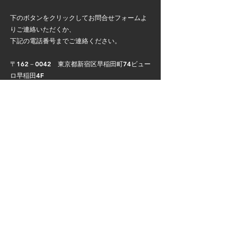
下のボタンをクリックしてお問合せフォームよ
りご連絡いただくか、
下記の電話番号までご連絡ください。
〒162－0042 東京都新宿区早稲田町74ビュー
ロ早稲田4F​
TEL：03-3202-3397 FAX：03-3202-3368
CONTACT
PAGE TOP