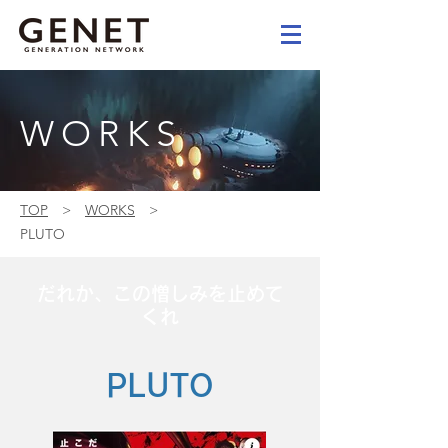
WORKS
TOP
>
WORKS
>
PLUTO
だれか、この憎しみを止めて
くれ
PLUTO