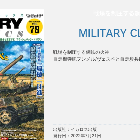
戦場を制圧する
MILITARY C
戦場を制圧する鋼鉄の火神
自走榴弾砲フンメル/ヴェスペと自走歩兵
出版社：イカロス出版
発行日：2022年7月21日