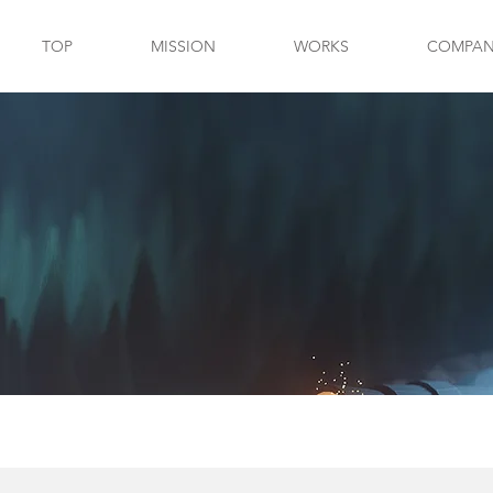
TOP
MISSION
WORKS
COMPANY
S