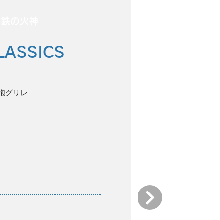
鋼鉄の火神
LASSICS
砲グリレ